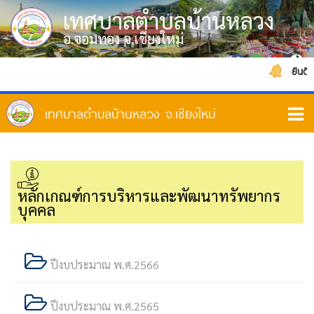
เทศบาลตำบลบ้านหลวง
อ.จอมทอง จ.เชียงใหม่
ยินดีต
หลักเกณฑ์การบริหารและพัฒนาทรัพยากร
บุคคล
ปีงบประมาณ พ.ศ.2566
ปีงบประมาณ พ.ศ.2565