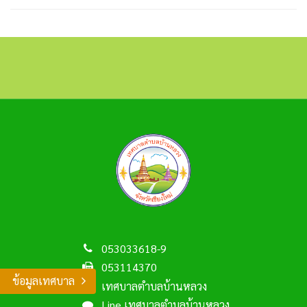
053033618-9
053114370
ข้อมูลเทศบาล
เทศบาลตำบลบ้านหลวง
Line เทศบาลตำบลบ้านหลวง