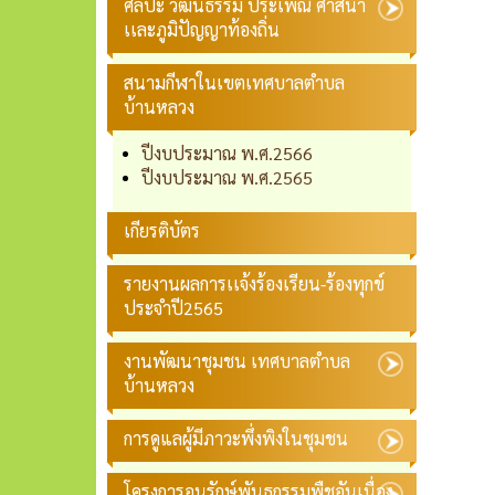
ศิลปะ วัฒนธรรม ประเพณี ศาสนา
เเละภูมิปัญญาท้องถิ่น
สนามกีฬาในเขตเทศบาลตำบล
บ้านหลวง
ปีงบประมาณ พ.ศ.2566
ปีงบประมาณ พ.ศ.2565
เกียรติบัตร
รายงานผลการเเจ้งร้องเรียน-ร้องทุกข์
ประจำปี2565
งานพัฒนาชุมชน เทศบาลตำบล
บ้านหลวง
การดูแลผู้มีภาวะพึ่งพิงในชุมชน
โครงการอนุรักษ์พันธุกรรมพืชอันเนื่อง