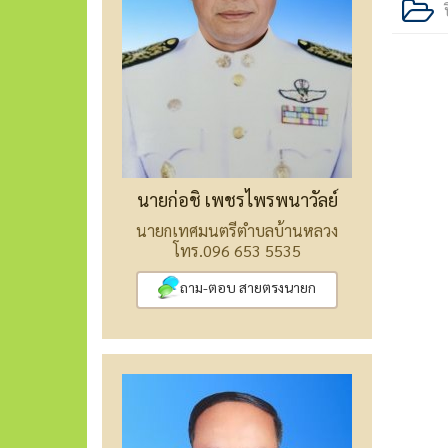
นายก่อชิ เพชรไพรพนาวัลย์
นายกเทศมนตรีตำบลบ้านหลวง
โทร.096 653 5535
ถาม-ตอบ สายตรงนายก