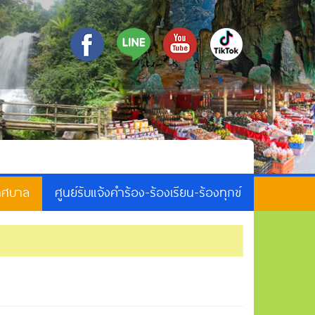
เทศบาล
ศูนย์รับแจ้งคำร้อง-ร้องเรียน-ร้องทุกข์