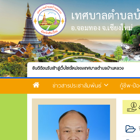
เทศบาลตำบลบ
อ.จอมทอง จ.เชียงใหม่
ยินดีต้อนรับเข้าสู่เว็บไซต์ใหม่ของเทศบาลตำบลบ้านหลวง
ข่าวสารประชาสัมพันธ์
กู้ชีพ-ป