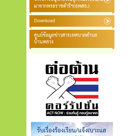
มาจากพระราชดำริฯ(อพสธ.)
Download
ศูนย์ข้อมูลข่าวสารเทศบาลตำบล
บ้านหลวง