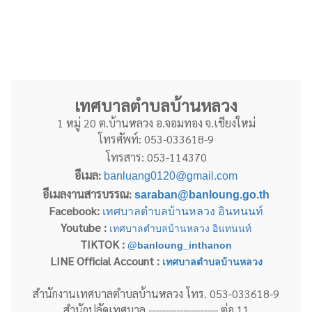
เทศบาล
ตำบลบ้านหลวง
1 หมู่ 20 ต.บ้านหลวง อ.จอมทอง จ.เชียงใหม่
โทรศัพท์:
053-033618-9
โทรสาร:
053-114370
อีเมล:
banluang0120@gmail.com
อีเมลงานสารบรรณ:
saraban@banloung.go.th
Facebook:
เทศบาลตำบลบ้านหลวง อินทนนท์
Youtube :
เทศบาลตำบลบ้านหลวง อินทนนท์
TIKTOK :
@banloung_inthanon
LINE Official Account :
เทศบาลตำบลบ้านหลวง
สำนักงานเทศบาลตำบลบ้านหลวง โทร. 053-033618-9
สำนักปลัดเทศบาล -------------------- ต่อ 11