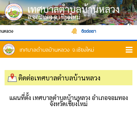
เทศบาลตำบลบ้านหลวง
อ.จอมทอง จ.เชียงใหม่
านหลวง
ติดต่อเรา
ติดต่อเทศบาลตำบลบ้านหลวง
แผนที่ตั้ง เทศบาลตำบลบ้านหลวง อำเภอจอมทอง
จังหวัดเชียงใหม่