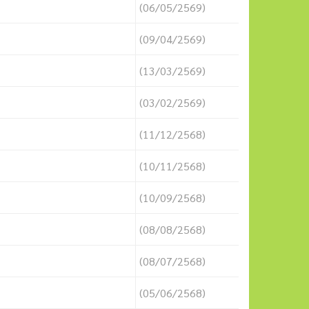
(06/05/2569)
(09/04/2569)
(13/03/2569)
(03/02/2569)
(11/12/2568)
(10/11/2568)
(10/09/2568)
(08/08/2568)
(08/07/2568)
(05/06/2568)