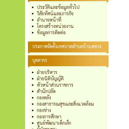
ประวัติและข้อมูลทั่วไป
วิสัยทัศน์และภารกิจ
อำนาจหน้าที่
โครงสร้างหน่วยงาน
ข้อมูลการติดต่อ
ประกาศจัดตั้งเทศบาลตำบลบ้านหลวง
บุคลากร
ฝ่ายบริหาร
ฝ่ายนิติบัญญัติ
หัวหน้าส่วนราชการ
สำนักปลัด
กองคลัง
กองสาธารณสุขและสิ่งแวดล้อม
กองช่าง
กองการศึกษา
ศูนย์พัฒนาเด็กเล็ก