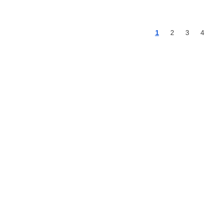
1
2
3
4