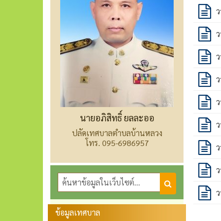
ว
ว
ว
ว
ว
นายอภิสิทธิ์ ยลละออ
ว
ปลัดเทศบาลตำบลบ้านหลวง
โทร. 095-6986957
ว
ว
ว
ข้อมูลเทศบาล