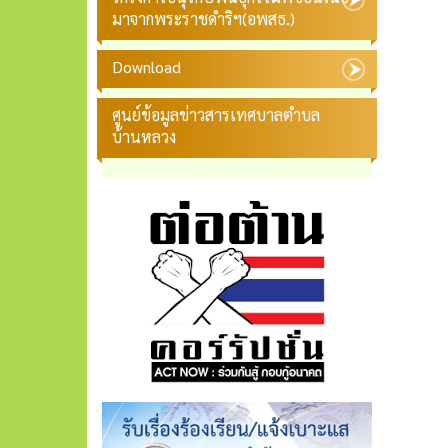
มาจากพระราชดำริฯ(อพสธ.)
Download
ศูนย์ข้อมูลข่าวสารเทศบาลตำบล
บ้านหลวง