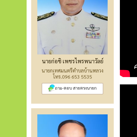
นายก่อชิ เพชรไพรพนาวัลย์
นายกเทศมนตรีตำบลบ้านหลวง
โทร.096 653 5535
ถาม-ตอบ สายตรงนายก