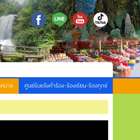
เทศบาล
ศูนย์รับแจ้งคำร้อง-ร้องเรียน-ร้องทุกข์