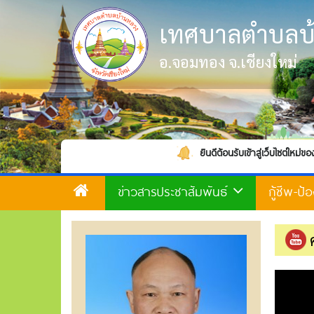
เทศบาลตำบลบ
อ.จอมทอง จ.เชียงใหม่
ยินดีต้อนรับเข้าสู่เว็บไซต์ใหม่ของเทศบาลตำบลบ้านห
ข่าวสารประชาสัมพันธ์
กู้ชีพ-ป