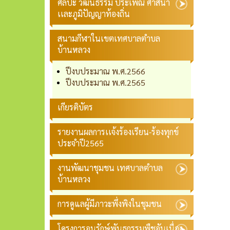
ศิลปะ วัฒนธรรม ประเพณี ศาสนา
เเละภูมิปัญญาท้องถิ่น
สนามกีฬาในเขตเทศบาลตำบล
บ้านหลวง
ปีงบประมาณ พ.ศ.2566
ปีงบประมาณ พ.ศ.2565
เกียรติบัตร
รายงานผลการเเจ้งร้องเรียน-ร้องทุกข์
ประจำปี2565
งานพัฒนาชุมชน เทศบาลตำบล
บ้านหลวง
การดูแลผู้มีภาวะพึ่งพิงในชุมชน
โครงการอนุรักษ์พันธุกรรมพืชอันเนื่อง