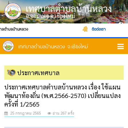
เทศบาลตำบลบ้านหลวง
อ.จอมทอง จ.เชียงใหม่
ทศบาลตำบลบ้านหลวง
ติดต่อเรา
ประกาศเทศบาล
ประกาศเทศบาลตำบลบ้านหลวง เรื่อง ใช้แผน
พัฒนาท้องถิ่น (พ.ศ.2566-2570) เปลี่ยนแปลง
ครั้งที่ 1/2565
25 กรกฎาคม 2565
อ่าน 267 ครั้ง