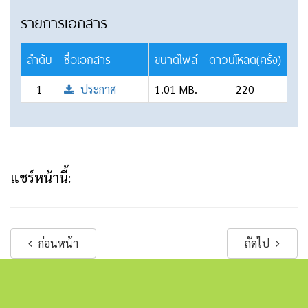
รายการเอกสาร
ลำดับ
ชื่อเอกสาร
ขนาดไฟล์
ดาวน์โหลด(ครั้ง)
1
ประกาศ
1.01 MB.
220
แชร์หน้านี้:
ก่อนหน้า
ถัดไป