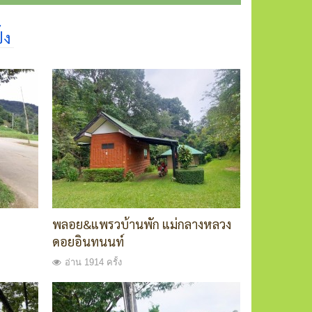
้ง
พลอย&แพรวบ้านพัก แม่กลางหลวง
ดอยอินทนนท์
อ่าน 1914 ครั้ง