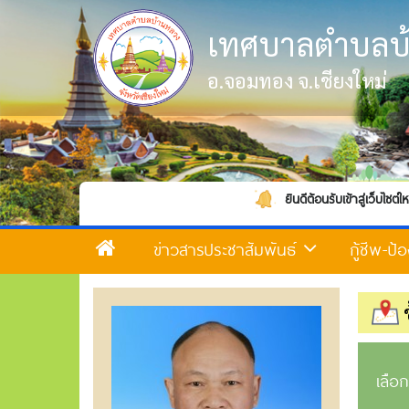
เทศบาลตำบลบ
อ.จอมทอง จ.เชียงใหม่
ยินดีต้อนรับเข้าสู่เว็บไซต์ใหม่ของเทศบาลตำบลบ้
ข่าวสารประชาสัมพันธ์
กู้ชีพ-ป
เลือ