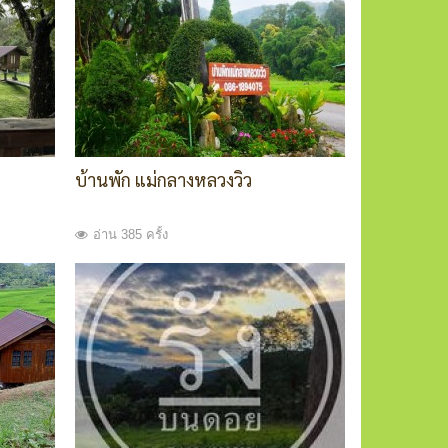
บ้านพัก แม่กลางหลวงวิว
อ่าน 385 ครั้ง