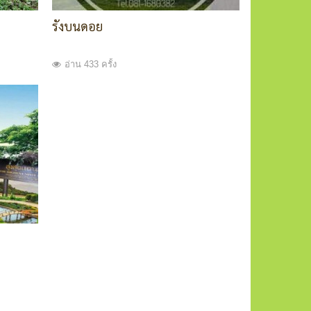
รังบนดอย
อ่าน 433 ครั้ง