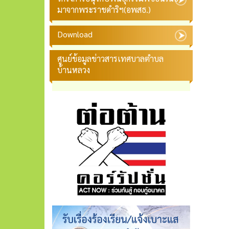
มาจากพระราชดำริฯ(อพสธ.)
Download
ศูนย์ข้อมูลข่าวสารเทศบาลตำบล
บ้านหลวง