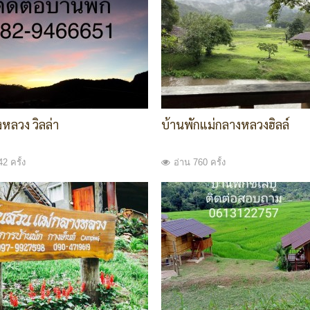
หลวง วิลล่า
บ้านพักแม่กลางหลวงฮิลล์
2 ครั้ง
อ่าน 760 ครั้ง