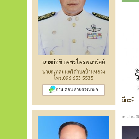
นายก่อชิ เพชรไพรพนาวัลย์
นายกเทศมนตรีตำบลบ้านหลวง
โทร.096 653 5535
ถาม-ตอบ สายตรงนายก
มึกะคี
อ่าน 30