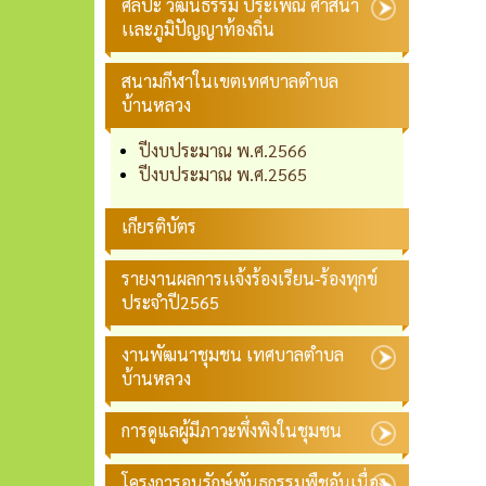
ศิลปะ วัฒนธรรม ประเพณี ศาสนา
เเละภูมิปัญญาท้องถิ่น
สนามกีฬาในเขตเทศบาลตำบล
บ้านหลวง
ปีงบประมาณ พ.ศ.2566
ปีงบประมาณ พ.ศ.2565
เกียรติบัตร
รายงานผลการเเจ้งร้องเรียน-ร้องทุกข์
ประจำปี2565
งานพัฒนาชุมชน เทศบาลตำบล
บ้านหลวง
การดูแลผู้มีภาวะพึ่งพิงในชุมชน
โครงการอนุรักษ์พันธุกรรมพืชอันเนื่อง